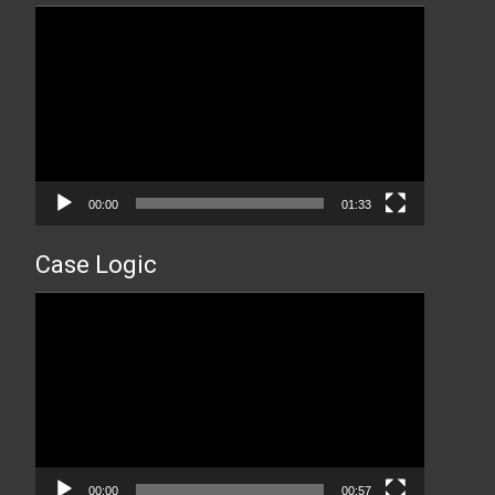
Прегледач
видео
записа
00:00
01:33
Case Logic
Прегледач
видео
записа
00:00
00:57