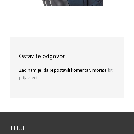
Ostavite odgovor
Žao nam je, da bi postavili komentar, morate
biti
prijavljeni
.
THULE