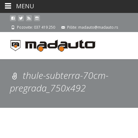
MENU
Pozovite: 037 419 250
Pišite: madauto@madauto.rs
thule-subterra-70cm-
pregrada_750x492