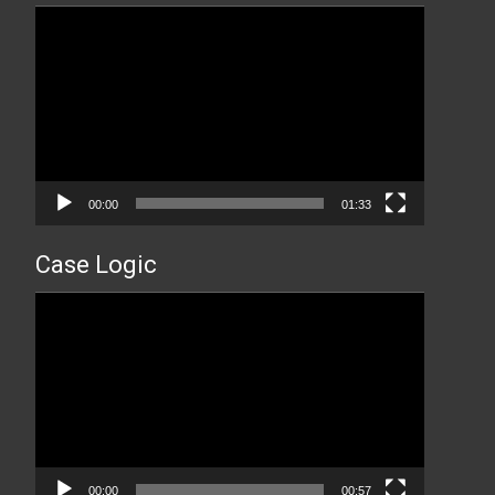
Прегледач
видео
записа
00:00
01:33
Case Logic
Прегледач
видео
записа
00:00
00:57