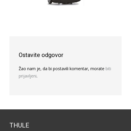
Ostavite odgovor
Žao nam je, da bi postavili komentar, morate
biti
prijavljeni
.
THULE