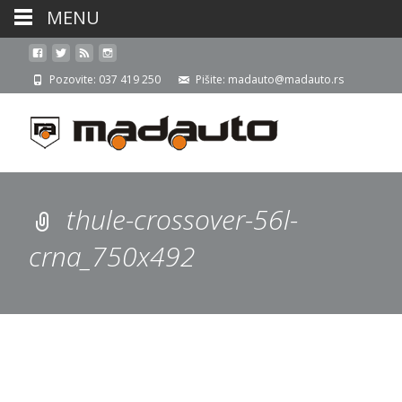
MENU
Pozovite: 037 419 250
Pišite: madauto@madauto.rs
thule-crossover-56l-
crna_750x492