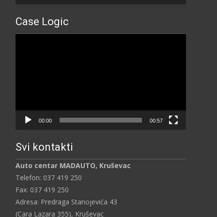
Case Logic
Прегледач
видео
записа
00:00
00:57
Svi kontakti
Auto centar MADAUTO, Kruševac
Telefon: 037 419 250
Fax: 037 419 250
Adresa: Predraga Stanojevića 43
(Cara Lazara 355), Kruševac