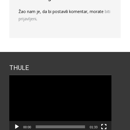
Žao nam je, da bi postavili komentar, morate
biti
prijavljeni
.
THULE
Прегледач
видео
записа
00:00
01:33