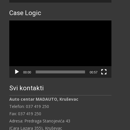
Case Logic
Прегледач
видео
записа
00:00
00:57
Svi kontakti
Auto centar MADAUTO, Kruševac
Telefon: 037 419 250
Fax: 037 419 250
Adresa: Predraga Stanojevića 43
(Cara Lazara 355), Kruševac