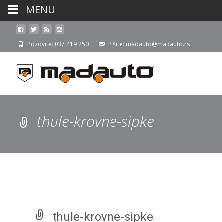
MENU
Pozovite: 037 419 250
Pišite: madauto@madauto.rs
thule-krovne-sipke
thule-krovne-sipke