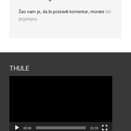
Žao nam je, da bi postavili komentar, morate
biti
prijavljeni
.
THULE
Прегледач
видео
записа
00:00
01:33