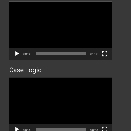
Прегледач
видео
записа
00:00
01:33
Case Logic
Прегледач
видео
записа
00:00
00:57