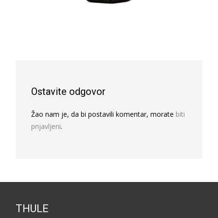
Ostavite odgovor
Žao nam je, da bi postavili komentar, morate
biti
prijavljeni
.
THULE