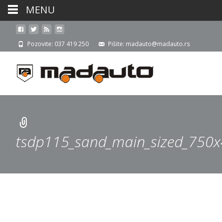
MENU
Pozovite: 037 419 250
Pišite: madauto@madauto.rs
tsdp115_sand_main_sized_750