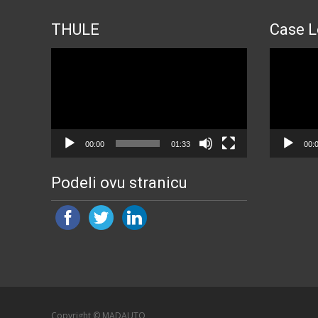
THULE
Case L
Прегледач
Прегледа
видео
видео
записа
записа
00:00
01:33
00:
Podeli ovu stranicu
Copyright © MADAUTO