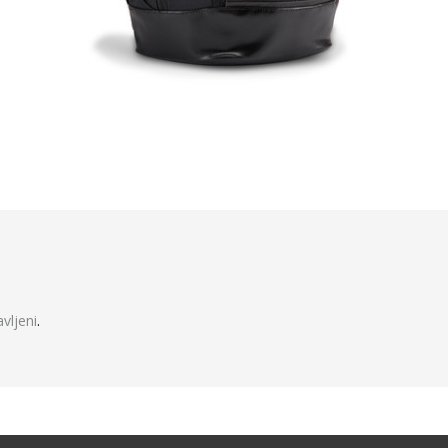
javljeni
.