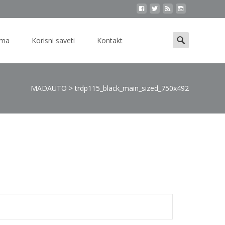
Search
ama
Korisni saveti
Kontakt
for:
MADAUTO
>
trdp115_black_main_sized_750x492