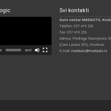
ogic
Svi kontakti
ч
Auto centar MADAUTO, Kruš
Telefon: 037 419 250
Fax: 037 419 250
Adresa: Predraga Stanojevića 4
(Cara Lazara 355), Kruševac
E-mail:
madauto@madauto.rs
00
00:57