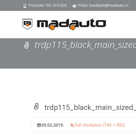
Pozovite: 037 419 250
Pišite: madauto@madauto.rs
trdp115_black_main_siz
trdp115_black_main_sized
05.02.2019.
Full resolution (744 × 492)