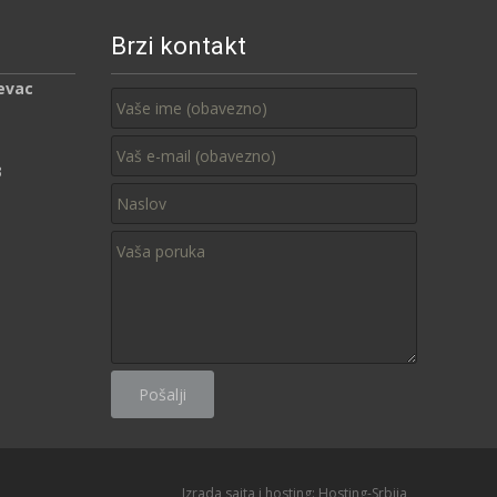
Brzi kontakt
evac
3
Izrada sajta i hosting:
Hosting-Srbija