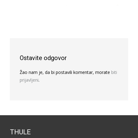
Ostavite odgovor
Žao nam je, da bi postavili komentar, morate
biti
prijavljeni
.
THULE