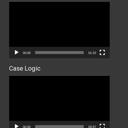
Прегледач
видео
записа
00:00
01:33
Case Logic
Прегледач
видео
записа
00:00
00:57