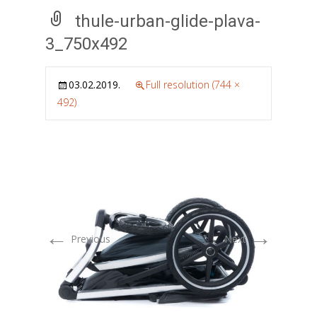
thule-urban-glide-plava-
3_750x492
03.02.2019.
Full resolution (744 ×
492)
←
→
Previous
Next