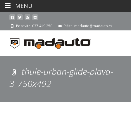
MENU
Pozovite: 037 419 250
Pišite: madauto@madauto.rs
thule-urban-glide-plava-
3_750x492