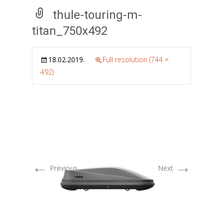
thule-touring-m-
titan_750x492
18.02.2019.
Full resolution (744 ×
492)
←
→
Previous
Next