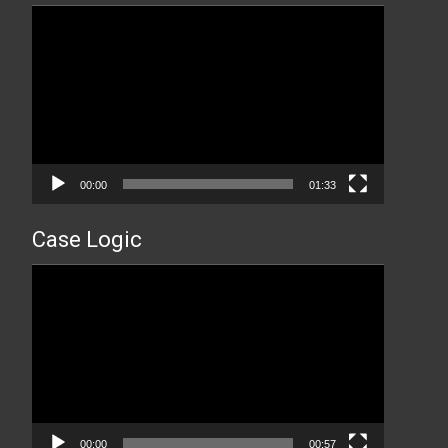
Прегледач
видео
записа
00:00
01:33
Case Logic
Прегледач
видео
записа
00:00
00:57