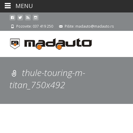
MENU
Pozovite: 037 419 250
Pišite: madauto@madauto.rs
thule-touring-m-
titan_750x492