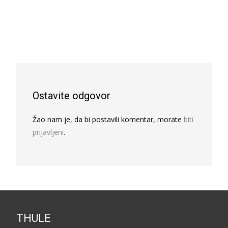
Ostavite odgovor
Žao nam je, da bi postavili komentar, morate
biti
prijavljeni
.
THULE