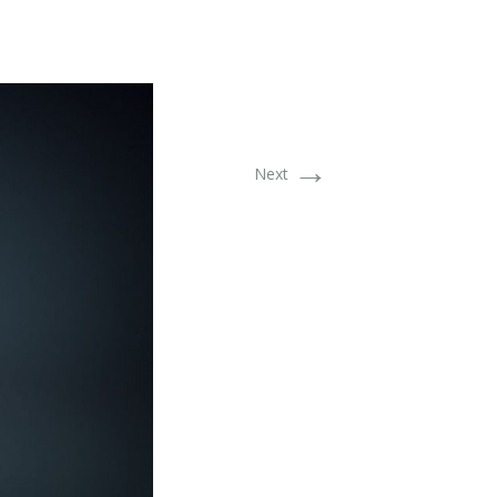
→
Next