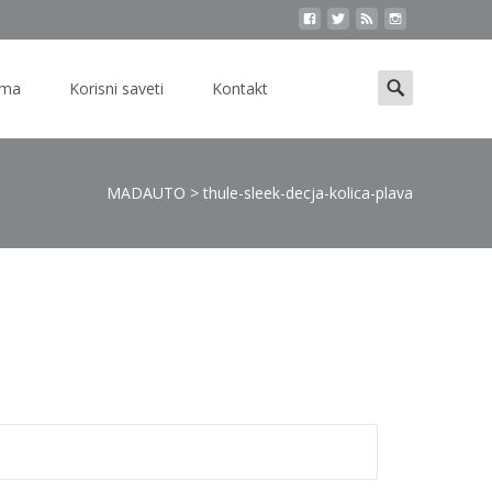
Search
ama
Korisni saveti
Kontakt
for:
MADAUTO
>
thule-sleek-decja-kolica-plava