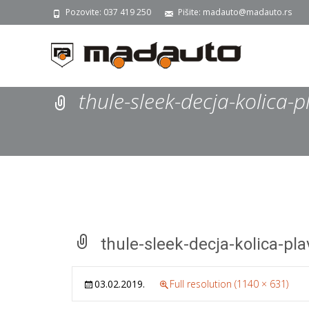
Pozovite: 037 419 250
Pišite: madauto@madauto.rs
thule-sleek-decja-kolica-p
thule-sleek-decja-kolica-pla
03.02.2019.
Full resolution (1140 × 631)