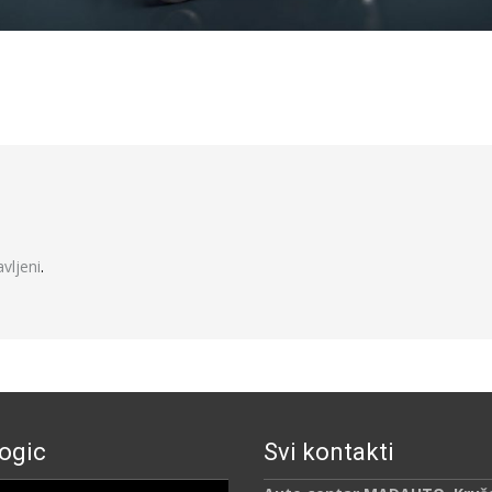
javljeni
.
ogic
Svi kontakti