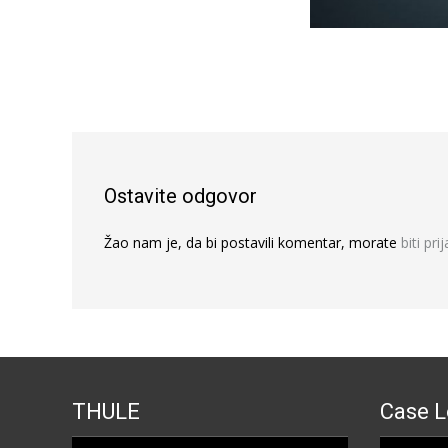
Ostavite odgovor
Žao nam je, da bi postavili komentar, morate
biti pri
THULE
Case L