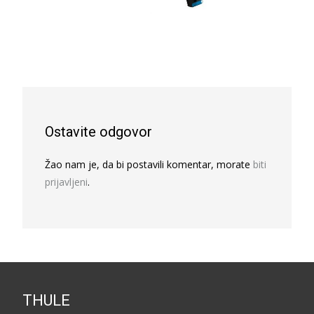
Ostavite odgovor
Žao nam je, da bi postavili komentar, morate
biti
prijavljeni
.
THULE