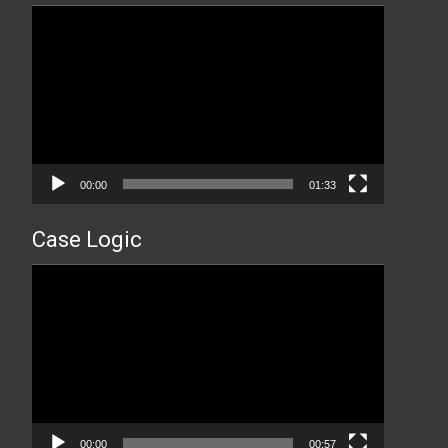
Прегледач
видео
записа
00:00
01:33
Case Logic
Прегледач
видео
записа
00:00
00:57