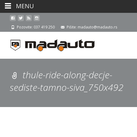
MENU
Pozovite: 037 419 250
Pišite: madauto@madauto.rs
thule-ride-along-decje-
sediste-tamno-siva_750x492