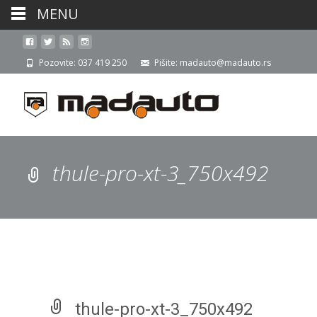
MENU
Pozovite: 037 419 250
Pišite: madauto@madauto.rs
thule-pro-xt-3_750x492
thule-pro-xt-3_750x492