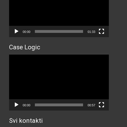
00:00
01:33
Case Logic
Прегледач
видео
записа
00:00
00:57
Svi kontakti