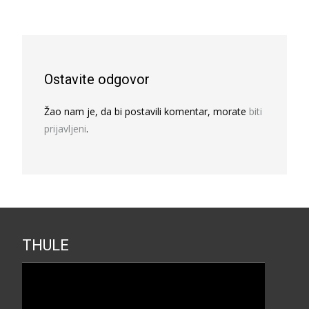
Ostavite odgovor
Žao nam je, da bi postavili komentar, morate
biti
prijavljeni
.
THULE
Прегледач
видео
записа