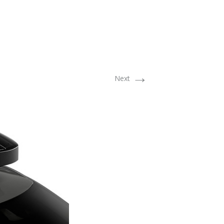
→
Next