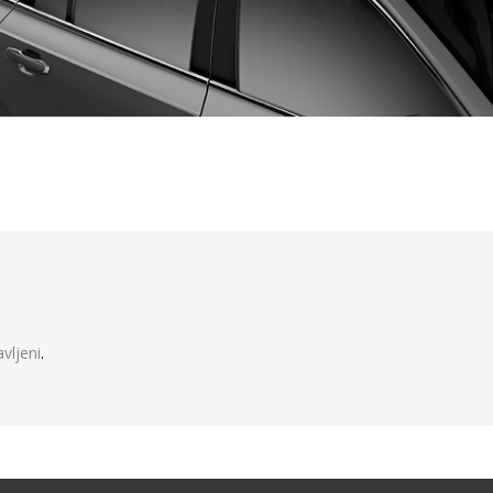
javljeni
.