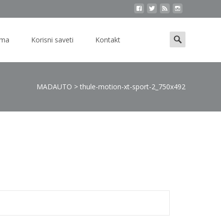
Search
ama
Korisni saveti
Kontakt
for:
MADAUTO
>
thule-motion-xt-sport-2_750x492