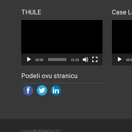
THULE
Case L
Прегледач
Прегледа
видео
видео
записа
записа
00:00
01:33
00:
Podeli ovu stranicu
Copyright © MADAUTO