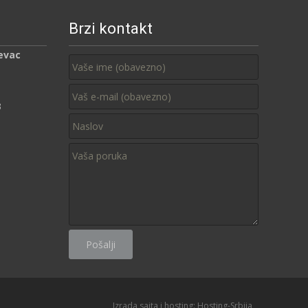
Brzi kontakt
evac
3
Izrada sajta i hosting:
Hosting-Srbija