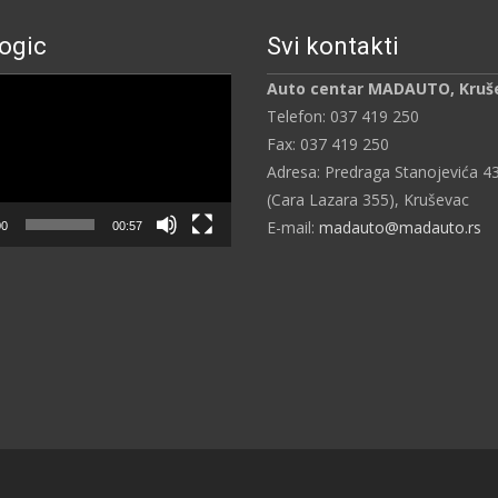
ogic
Svi kontakti
ч
Auto centar MADAUTO, Kruš
Telefon: 037 419 250
Fax: 037 419 250
Adresa: Predraga Stanojevića 4
(Cara Lazara 355), Kruševac
E-mail:
madauto@madauto.rs
00
00:57