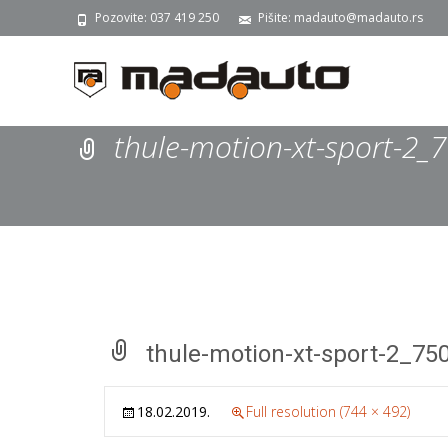
Pozovite: 037 419 250
Pišite: madauto@madauto.rs
thule-motion-xt-sport-2
thule-motion-xt-sport-2_75
18.02.2019.
Full resolution (744 × 492)