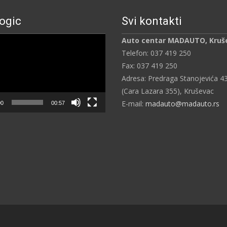
ogic
Svi kontakti
ч
Auto centar MADAUTO, Kruš
Telefon: 037 419 250
Fax: 037 419 250
Adresa: Predraga Stanojevića 4
(Cara Lazara 355), Kruševac
E-mail:
madauto@madauto.rs
00
00:57