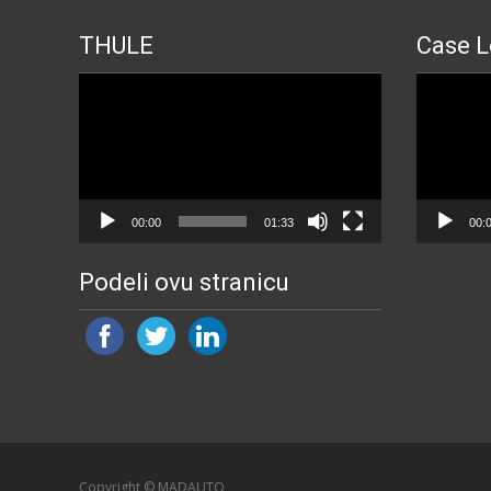
THULE
Case L
Прегледач
Прегледа
видео
видео
записа
записа
00:00
01:33
00:
Podeli ovu stranicu
Copyright © MADAUTO