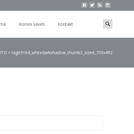
Search
ama
Korisni saveti
Kontakt
for:
UTO
>
tage3164_whitedarkshadow_thumb3_sized_750x492