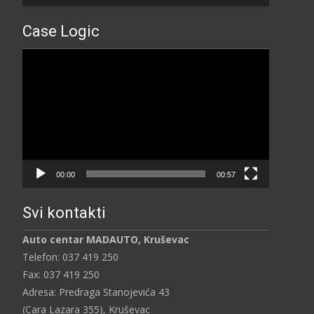
Case Logic
Прегледач
видео
записа
00:00
00:57
Svi kontakti
Auto centar MADAUTO, Kruševac
Telefon: 037 419 250
Fax: 037 419 250
Adresa: Predraga Stanojevića 43
(Cara Lazara 355), Kruševac