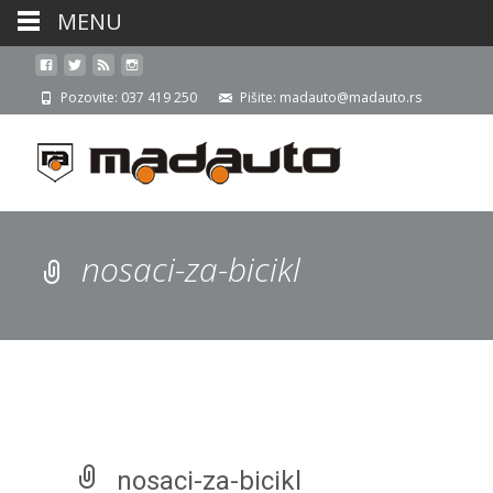
MENU
Pozovite: 037 419 250
Pišite: madauto@madauto.rs
nosaci-za-bicikl
nosaci-za-bicikl