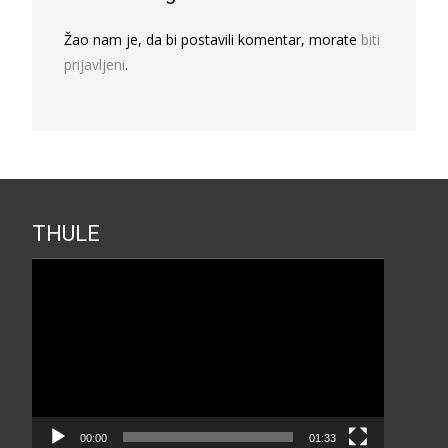
Žao nam je, da bi postavili komentar, morate
biti
prijavljeni
.
THULE
Прегледач
видео
записа
00:00
01:33