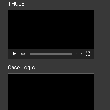
THULE
Прегледач
видео
записа
00:00
01:33
Case Logic
Прегледач
видео
записа