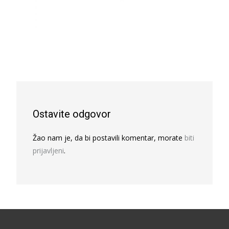
Ostavite odgovor
Žao nam je, da bi postavili komentar, morate
biti
prijavljeni
.