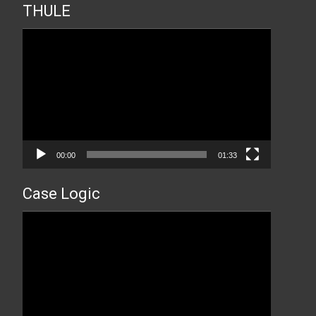
THULE
Прегледач
видео
записа
00:00
01:33
Case Logic
Прегледач
видео
записа