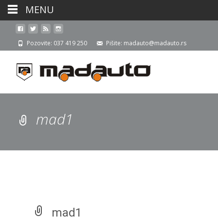
MENU
Pozovite: 037 419 250
Pišite: madauto@madauto.rs
mad1
mad1