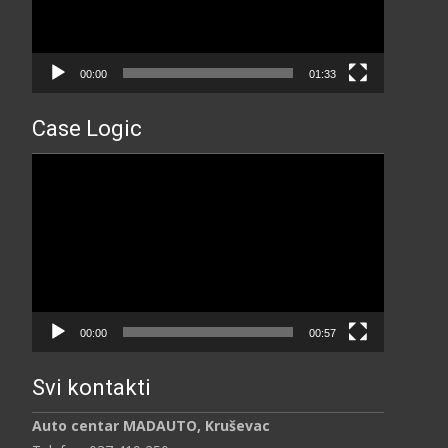
00:00
01:33
Case Logic
Прегледач
видео
записа
00:00
00:57
Svi kontakti
Auto centar MADAUTO, Kruševac