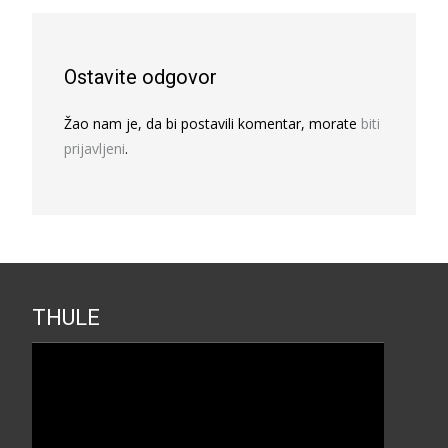
Ostavite odgovor
Žao nam je, da bi postavili komentar, morate
biti
prijavljeni
.
THULE
Прегледач
видео
записа