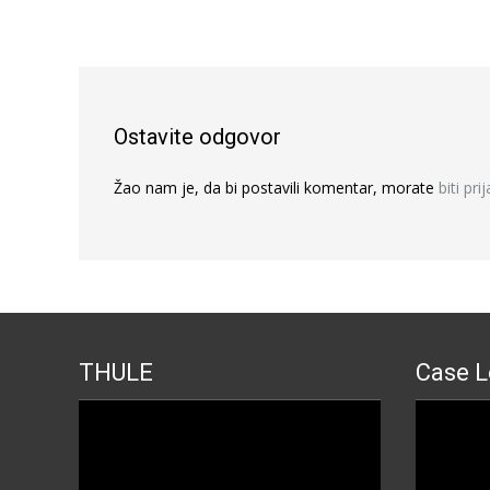
Ostavite odgovor
Žao nam je, da bi postavili komentar, morate
biti pri
THULE
Case L
Прегледач
Прегледа
видео
видео
записа
записа