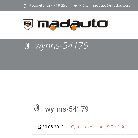
Pozovite: 037 419 250
Pišite: madauto@madauto.rs
wynns-54179
wynns-54179
30.05.2018.
Full resolution (330 × 330)