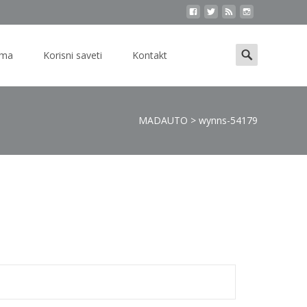
Search
ama
Korisni saveti
Kontakt
for:
MADAUTO
>
wynns-54179