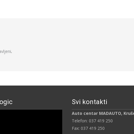
javljeni
.
ogic
Svi kontakti
ч
Auto centar MADAUTO, Kruš
Telefon: 037 419 250
Fax: 037 419 250