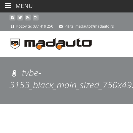
MENU
Pozovite: 037 419 250
Pišite: madauto@madauto.rs
tvbe-
3153_black_main_sized_750x49