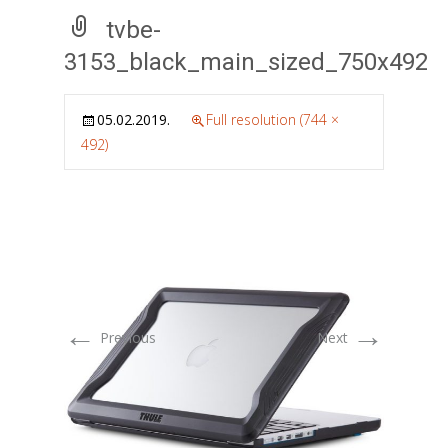
tvbe-
3153_black_main_sized_750x492
05.02.2019.
Full resolution (744 ×
492)
←
→
Previous
Next