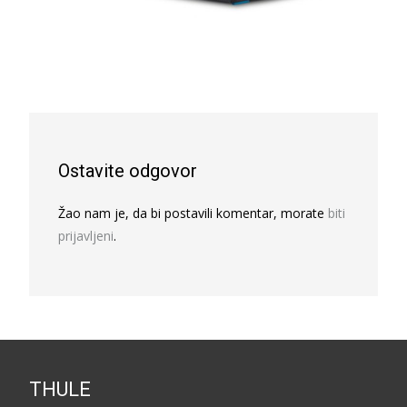
Ostavite odgovor
Žao nam je, da bi postavili komentar, morate
biti
prijavljeni
.
THULE