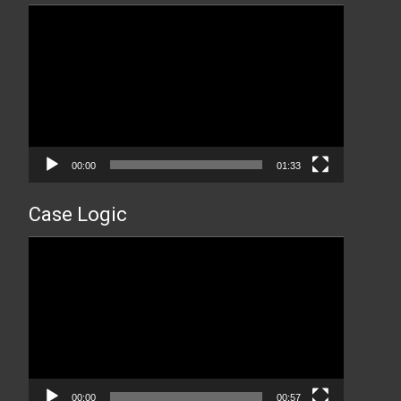
Прегледач
видео
записа
00:00
01:33
Case Logic
Прегледач
видео
записа
00:00
00:57