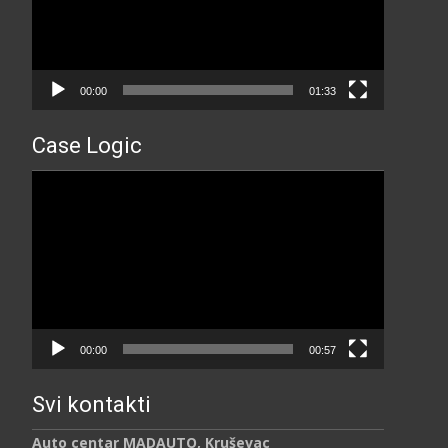
00:00
01:33
Case Logic
Прегледач
видео
записа
00:00
00:57
Svi kontakti
Auto centar MADAUTO, Kruševac