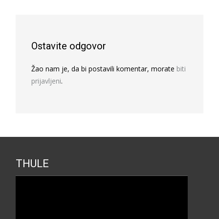
Ostavite odgovor
Žao nam je, da bi postavili komentar, morate
biti
prijavljeni
.
THULE
Прегледач
видео
записа