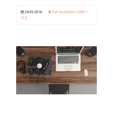
24.05.2016.
Full resolution (1200 ×
717)
←
→
Previous
Next