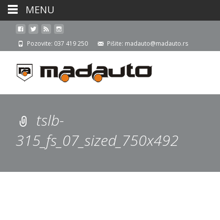
MENU
Pozovite: 037 419 250
Pišite: madauto@madauto.rs
tslb-
315_fs_07_sized_750x492