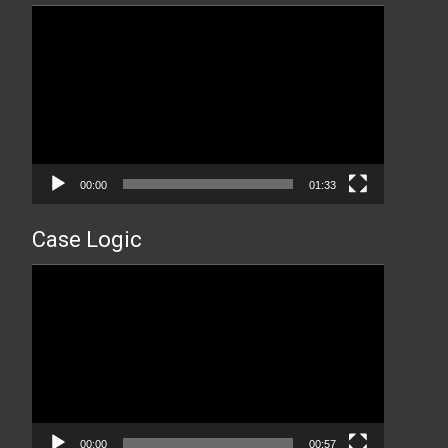
Прегледач
видео
записа
00:00
01:33
Case Logic
Прегледач
видео
записа
00:00
00:57