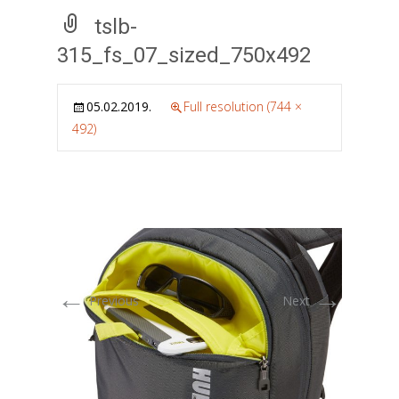
tslb-
315_fs_07_sized_750x492
05.02.2019.
Full resolution (744 ×
492)
←
→
Previous
Next