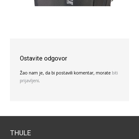
Ostavite odgovor
Žao nam je, da bi postavili komentar, morate
biti
prijavljeni
.
THULE