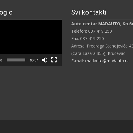
ogic
Svi kontakti
ч
Auto centar MADAUTO, Kruš
Telefon: 037 419 250
Fax: 037 419 250
Adresa: Predraga Stanojevića 4
(Cara Lazara 355), Kruševac
E-mail:
madauto@madauto.rs
00
00:57