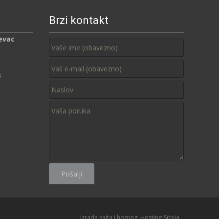
Brzi kontakt
evac
3
Izrada sajta i hosting:
Hosting-Srbija