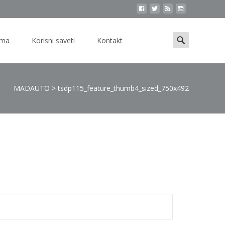
Search
ama
Korisni saveti
Kontakt
for:
MADAUTO
>
tsdp115_feature_thumb4_sized_750x492