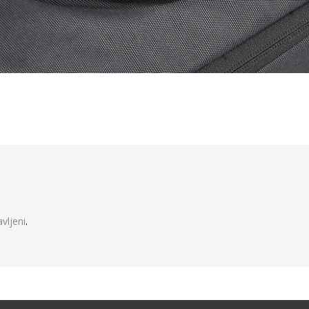
javljeni
.