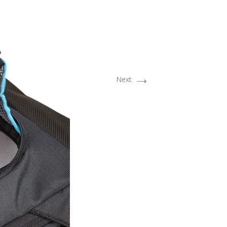
→
Next