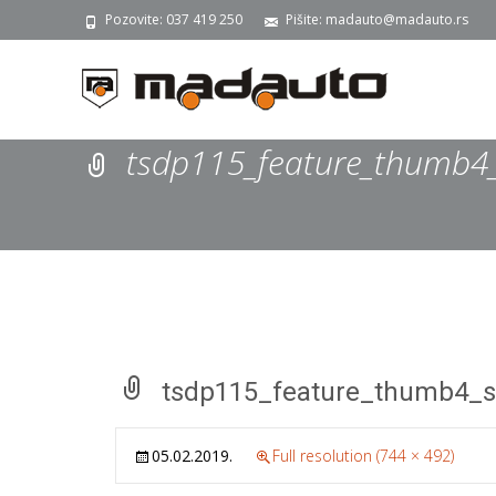
Pozovite: 037 419 250
Pišite: madauto@madauto.rs
tsdp115_feature_thumb4
tsdp115_feature_thumb4_s
05.02.2019.
Full resolution (744 × 492)