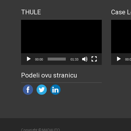
THULE
Case L
Прегледач
Прегледа
видео
видео
записа
записа
00:00
01:33
00:
Podeli ovu stranicu
Copyright © MADAUTO