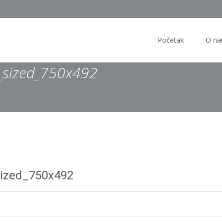
Skip
to
Početak
O n
content
_sized_750x492
ized_750x492