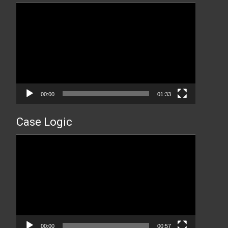
Прегледач
видео
записа
00:00
01:33
Case Logic
Прегледач
видео
записа
00:00
00:57