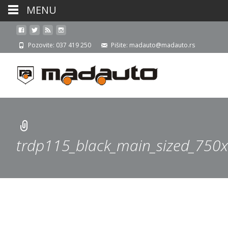
MENU
Pozovite: 037 419 250
Pišite: madauto@madauto.rs
trdp115_black_main_sized_750