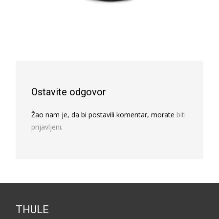
Ostavite odgovor
Žao nam je, da bi postavili komentar, morate
biti
prijavljeni
.
THULE