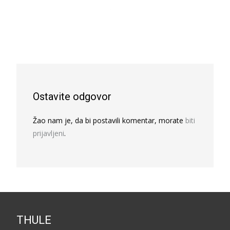
Ostavite odgovor
Žao nam je, da bi postavili komentar, morate
biti
prijavljeni
.
THULE