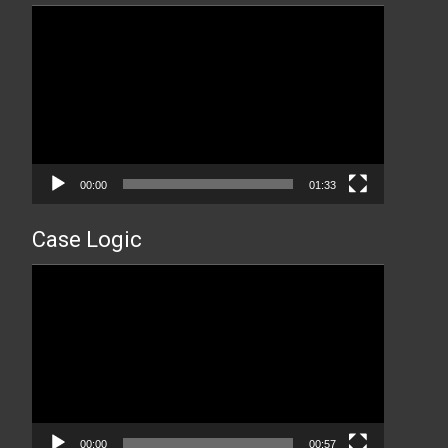
Прегледач
видео
записа
00:00
01:33
Case Logic
Прегледач
видео
записа
00:00
00:57