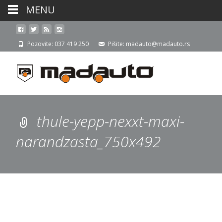
MENU
Pozovite: 037 419 250
Pišite: madauto@madauto.rs
thule-yepp-nexxt-maxi-
narandzasta_750x492