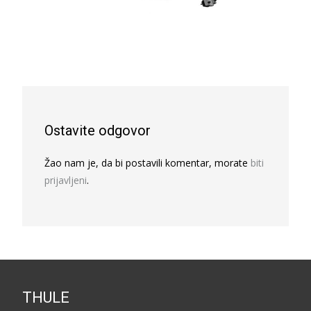
Ostavite odgovor
Žao nam je, da bi postavili komentar, morate
biti
prijavljeni
.
THULE