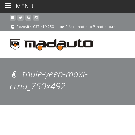
MENU
Pozovite: 037 419 250
Pišite: madauto@madauto.rs
thule-yeep-maxi-
crna_750x492