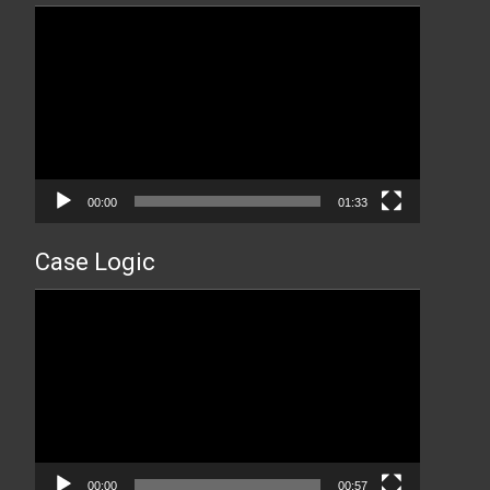
Прегледач
видео
записа
00:00
01:33
Case Logic
Прегледач
видео
записа
00:00
00:57