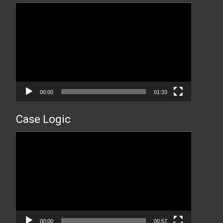
Прегледач
видео
записа
00:00
01:33
Case Logic
Прегледач
видео
записа
00:00
00:57