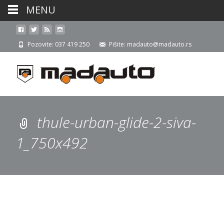
MENU
Pozovite: 037 419 250
Pišite: madauto@madauto.rs
thule-urban-glide-2-siva-
1_750x492