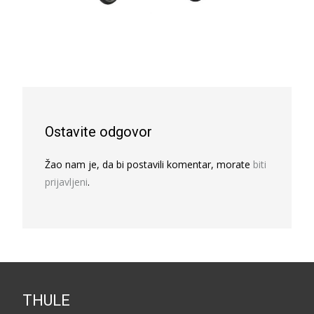
Ostavite odgovor
Žao nam je, da bi postavili komentar, morate
biti
prijavljeni
.
THULE