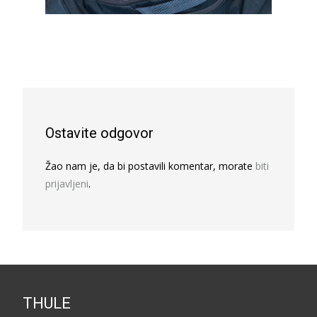
Ostavite odgovor
Žao nam je, da bi postavili komentar, morate
biti
prijavljeni
.
THULE