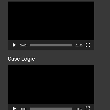
Прегледач
видео
записа
00:00
01:33
Case Logic
Прегледач
видео
записа
00:00
00:57