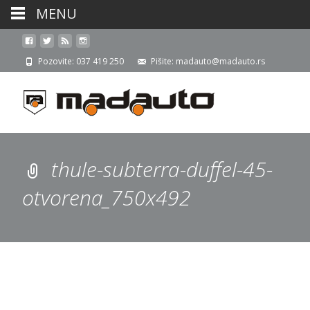
MENU
Pozovite: 037 419 250
Pišite: madauto@madauto.rs
thule-subterra-duffel-45-
otvorena_750x492