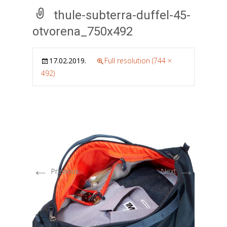
thule-subterra-duffel-45-
otvorena_750x492
17.02.2019.
Full resolution (744 ×
492)
←
→
Previous
Next