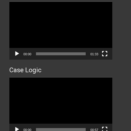
Прегледач
видео
записа
00:00
01:33
Case Logic
Прегледач
видео
записа
00:00
00:57