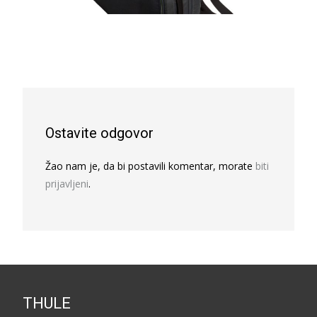
Ostavite odgovor
Žao nam je, da bi postavili komentar, morate
biti
prijavljeni
.
THULE