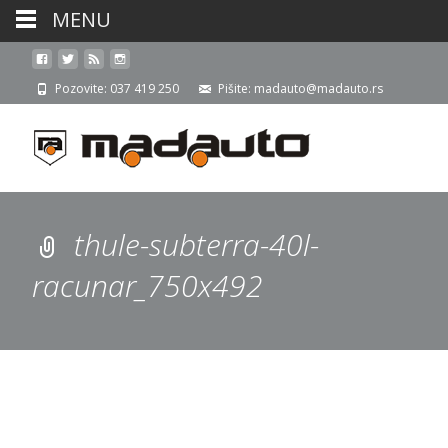
MENU
Pozovite: 037 419 250
Pišite: madauto@madauto.rs
thule-subterra-40l-
racunar_750x492