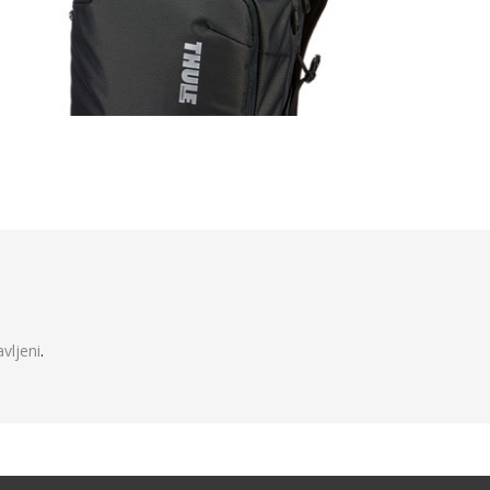
javljeni
.