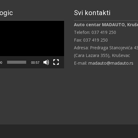
ogic
Svi kontakti
ч
Auto centar MADAUTO, Kruš
Telefon: 037 419 250
Fax: 037 419 250
Adresa: Predraga Stanojevića 4
(Cara Lazara 355), Kruševac
E-mail:
madauto@madauto.rs
00
00:57