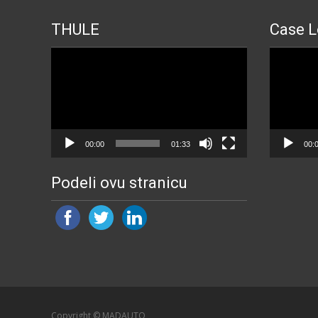
THULE
Case L
Прегледач
Прегледа
видео
видео
записа
записа
00:00
01:33
00:
Podeli ovu stranicu
Copyright © MADAUTO