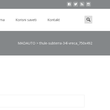
Search
ama
Korisni saveti
Kontakt
for:
MADAUTO
>
thule-subterra-34l-vreca_750x492