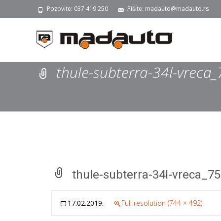
Pozovite: 037 419 250
Pišite: madauto@madauto.rs
thule-subterra-34l-vreca
thule-subterra-34l-vreca_7
17.02.2019.
Full resolution (744 × 492)