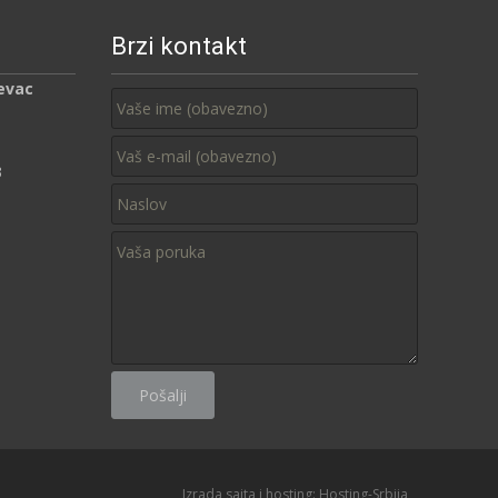
Brzi kontakt
evac
3
Izrada sajta i hosting:
Hosting-Srbija