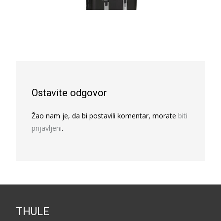
Ostavite odgovor
Žao nam je, da bi postavili komentar, morate
biti
prijavljeni
.
THULE