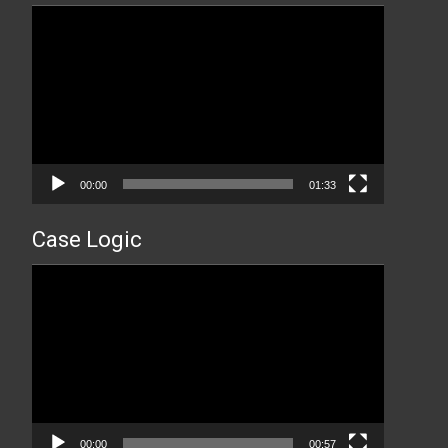
Прегледач
видео
записа
00:00
01:33
Case Logic
Прегледач
видео
записа
00:00
00:57