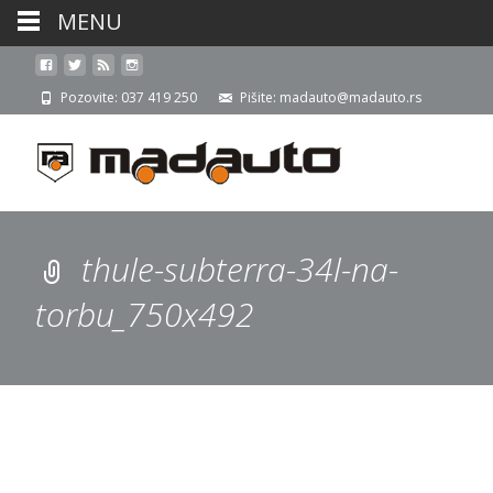
MENU
Pozovite: 037 419 250
Pišite: madauto@madauto.rs
thule-subterra-34l-na-
torbu_750x492