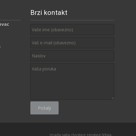
Brzi kontakt
evac
3
Izrada sajta i hosting:
Hosting-Srbija