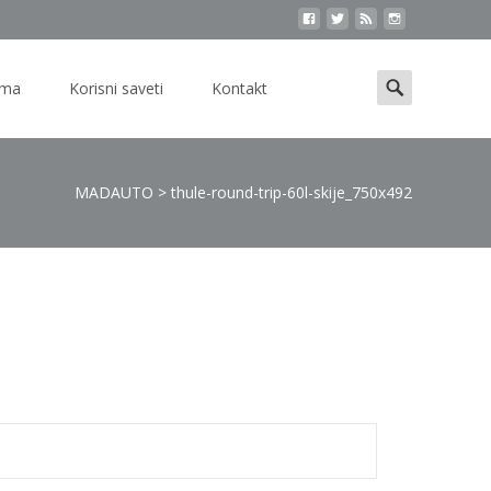
Search
ama
Korisni saveti
Kontakt
for:
MADAUTO
>
thule-round-trip-60l-skije_750x492