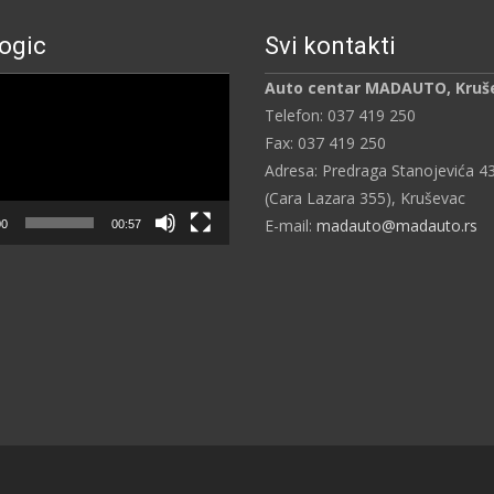
ogic
Svi kontakti
ч
Auto centar MADAUTO, Kruš
Telefon: 037 419 250
Fax: 037 419 250
Adresa: Predraga Stanojevića 4
(Cara Lazara 355), Kruševac
E-mail:
madauto@madauto.rs
00
00:57