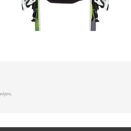
javljeni
.