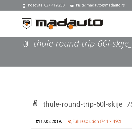
Pozovite: 037 419 250
Pišite: madauto@madauto.rs
thule-round-trip-60l-skij
thule-round-trip-60l-skije_
17.02.2019.
Full resolution (744 × 492)