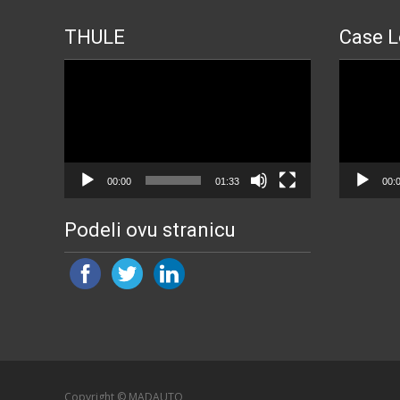
THULE
Case L
Прегледач
Прегледа
видео
видео
записа
записа
00:00
01:33
00:
Podeli ovu stranicu
Copyright © MADAUTO