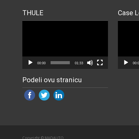
THULE
Case L
Прегледач
Прегледа
видео
видео
записа
записа
00:00
01:33
00:
Podeli ovu stranicu
Copyright © MADAUTO