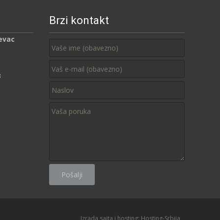
Brzi kontakt
evac
3
Izrada sajta i hosting:
Hosting-Srbija