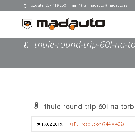
Pozovite: 037 419 250
Pišite: madauto@madauto.rs
thule-round-trip-60l-na-t
thule-round-trip-60l-na-tor
17.02.2019.
Full resolution (744 × 492)