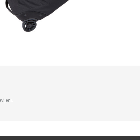
javljeni
.