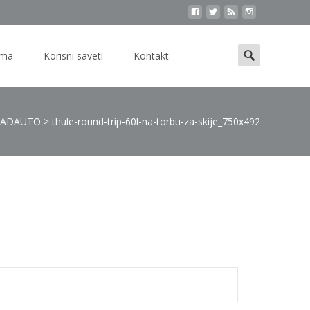
Search
ama
Korisni saveti
Kontakt
for:
ADAUTO
>
thule-round-trip-60l-na-torbu-za-skije_750x492