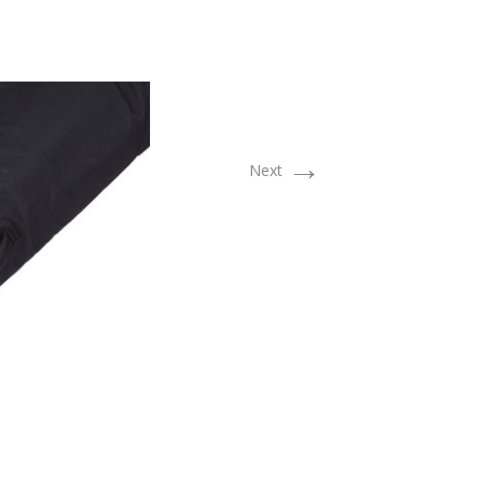
→
Next