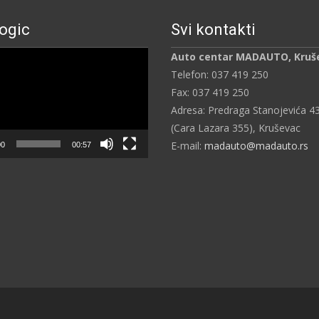
ogic
Svi kontakti
ч
Auto centar MADAUTO, Kruš
Telefon: 037 419 250
Fax: 037 419 250
Adresa: Predraga Stanojevića 4
(Cara Lazara 355), Kruševac
E-mail:
madauto@madauto.rs
00
00:57