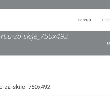
Skip
to
Početak
O n
content
orbu-za-skije_750x492
M
bu-za-skije_750x492