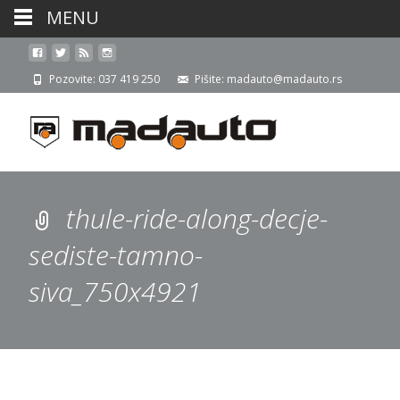
MENU
Pozovite: 037 419 250
Pišite: madauto@madauto.rs
thule-ride-along-decje-
sediste-tamno-
siva_750x4921