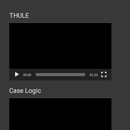
THULE
Прегледач
видео
записа
00:00
01:33
Case Logic
Прегледач
видео
записа