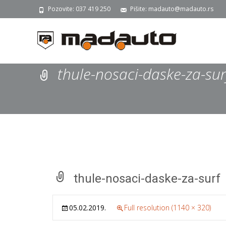
Pozovite: 037 419 250
Pišite: madauto@madauto.rs
thule-nosaci-daske-za-sur
thule-nosaci-daske-za-surf
05.02.2019.
Full resolution (1140 × 320)