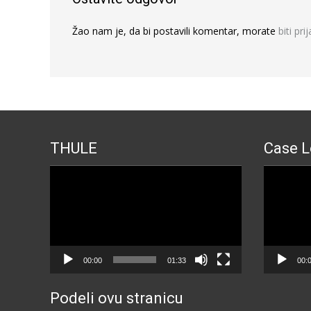
Žao nam je, da bi postavili komentar, morate
biti pri
THULE
Case L
Прегледач
Прегледа
видео
видео
записа
записа
00:00
01:33
00:
Podeli ovu stranicu