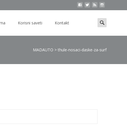
Search
ama
Korisni saveti
Kontakt
for:
MADAUTO
>
thule-nosaci-daske-za-surf