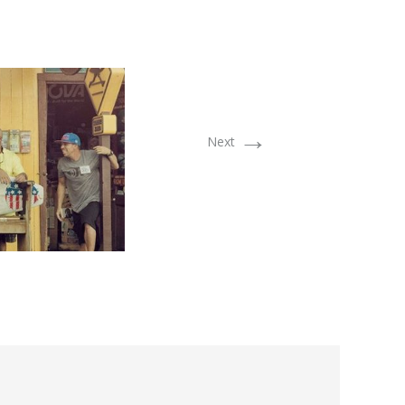
→
Next