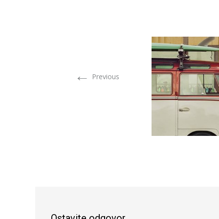
←
Previous
Ostavite odgovor