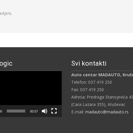
javljeni
.
ogic
Svi kontakti
ч
Auto centar MADAUTO, Kruš
Telefon: 037 419 250
Fax: 037 419 250
Adresa: Predraga Stanojevića 4
(Cara Lazara 355), Kruševac
E-mail:
madauto@madauto.rs
00
00:57