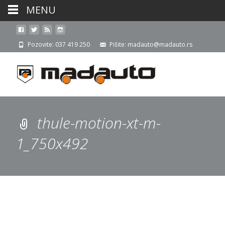
MENU
Pozovite: 037 419 250
Pišite: madauto@madauto.rs
thule-motion-xt-m-
1_750x492