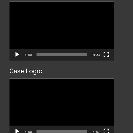
Прегледач
видео
записа
00:00
01:33
Case Logic
Прегледач
видео
записа
00:00
00:57