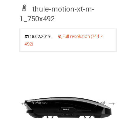
thule-motion-xt-m-
1_750x492
18.02.2019.
Full resolution (744 ×
492)
←
→
Previous
Next