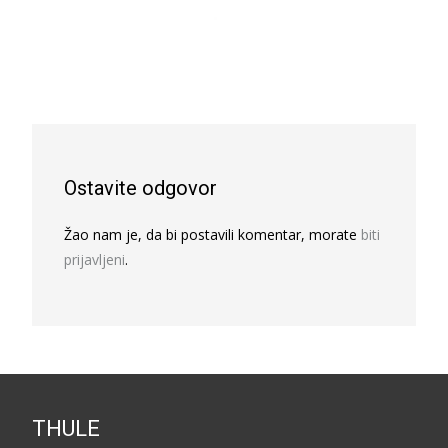
Ostavite odgovor
Žao nam je, da bi postavili komentar, morate
biti
prijavljeni
.
THULE