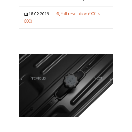
18.02.2019.
Full resolution (900 ×
600)
←
→
Previous
Next