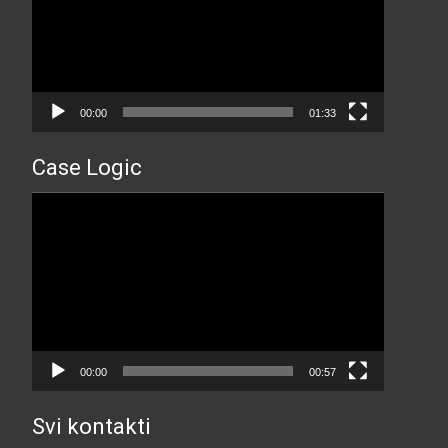
00:00
01:33
Case Logic
Прегледач
видео
записа
00:00
00:57
Svi kontakti