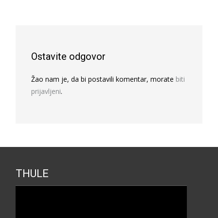
Ostavite odgovor
Žao nam je, da bi postavili komentar, morate
biti
prijavljeni
.
THULE
Прегледач
видео
записа