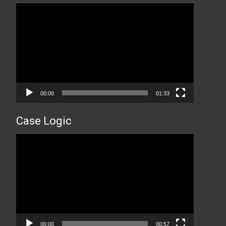
Прегледач
видео
записа
00:00
01:33
Case Logic
Прегледач
видео
записа
00:00
00:57