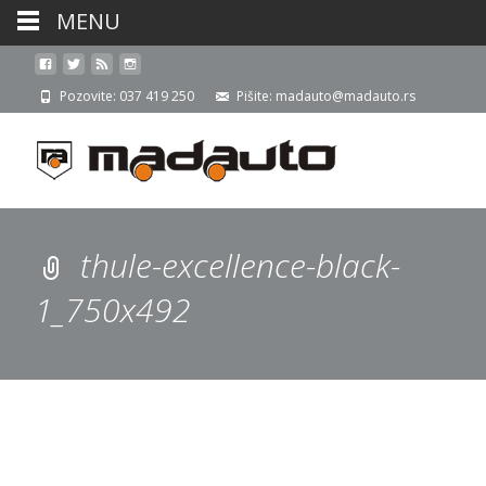
MENU
Pozovite: 037 419 250
Pišite: madauto@madauto.rs
thule-excellence-black-
1_750x492