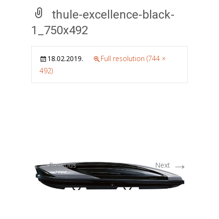
thule-excellence-black-
1_750x492
18.02.2019.
Full resolution (744 ×
492)
←
→
Previous
Next