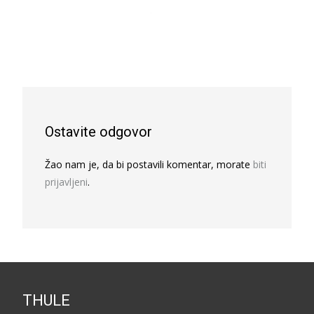
Ostavite odgovor
Žao nam je, da bi postavili komentar, morate
biti
prijavljeni
.
THULE