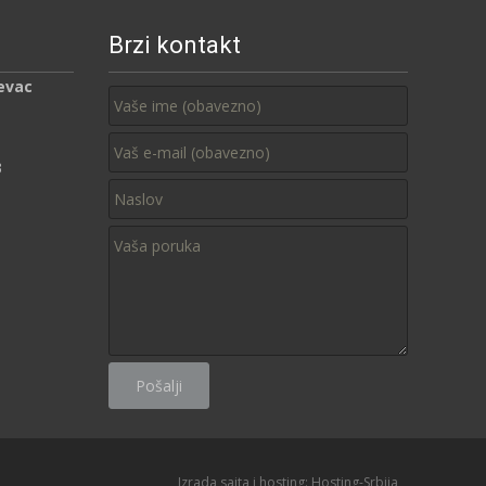
Brzi kontakt
evac
3
Izrada sajta i hosting:
Hosting-Srbija