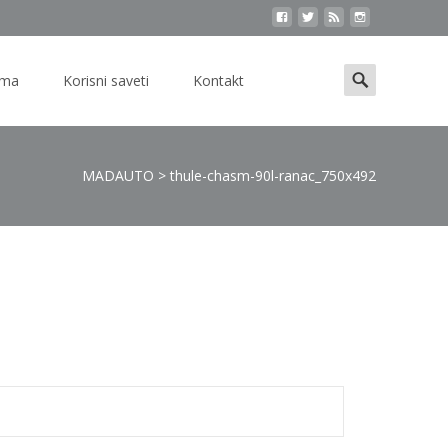
Search
ama
Korisni saveti
Kontakt
for:
MADAUTO
>
thule-chasm-90l-ranac_750x492