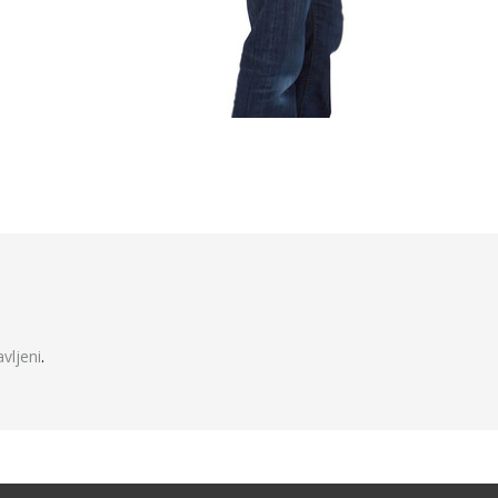
javljeni
.