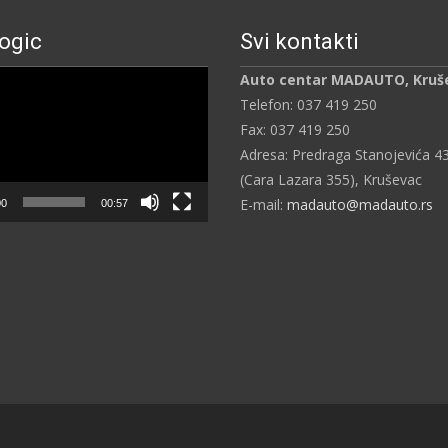
ogic
Svi kontakti
ч
Auto centar MADAUTO, Kruš
Telefon: 037 419 250
Fax: 037 419 250
Adresa: Predraga Stanojevića 4
(Cara Lazara 355), Kruševac
E-mail:
madauto@madauto.rs
00
00:57