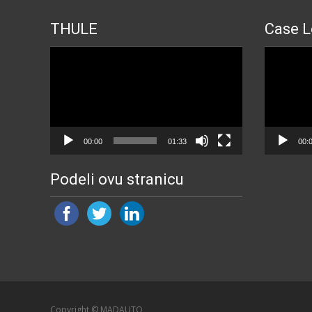
THULE
Case L
Прегледач
Прегледа
видео
видео
записа
записа
00:00
01:33
00:
Podeli ovu stranicu
Copyright © MADAUTO