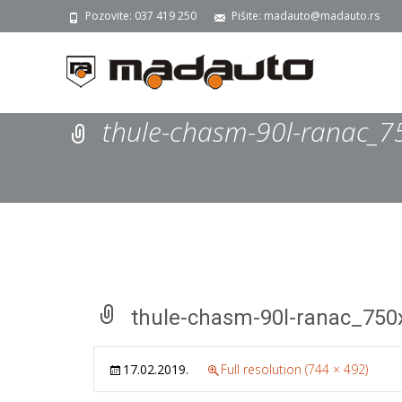
Pozovite: 037 419 250
Pišite: madauto@madauto.rs
thule-chasm-90l-ranac_
thule-chasm-90l-ranac_750
17.02.2019.
Full resolution (744 × 492)