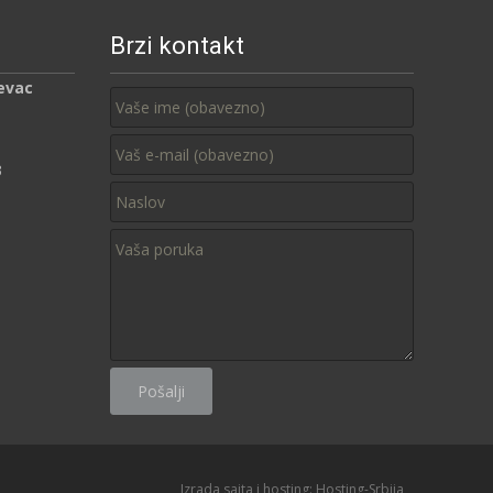
Brzi kontakt
evac
3
Izrada sajta i hosting:
Hosting-Srbija