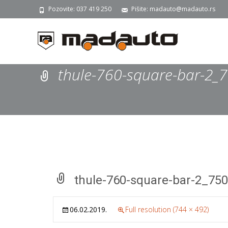
Pozovite: 037 419 250
Pišite: madauto@madauto.rs
thule-760-square-bar-2_
thule-760-square-bar-2_75
06.02.2019.
Full resolution (744 × 492)