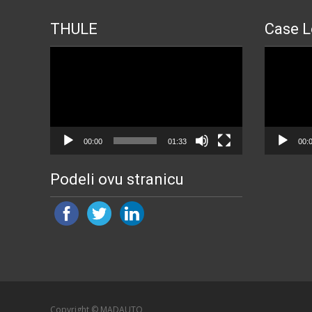
THULE
Case L
Прегледач
Прегледа
видео
видео
записа
записа
00:00
01:33
00:
Podeli ovu stranicu
Copyright © MADAUTO