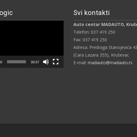
ogic
Svi kontakti
ч
Auto centar MADAUTO, Kruš
Telefon: 037 419 250
Fax: 037 419 250
Adresa: Predraga Stanojevića 4
(Cara Lazara 355), Kruševac
E-mail:
madauto@madauto.rs
00
00:57