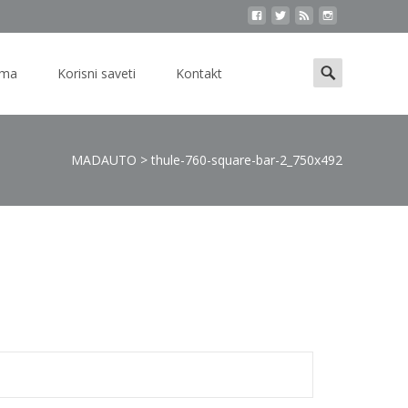
Search
ama
Korisni saveti
Kontakt
for:
MADAUTO
>
thule-760-square-bar-2_750x492