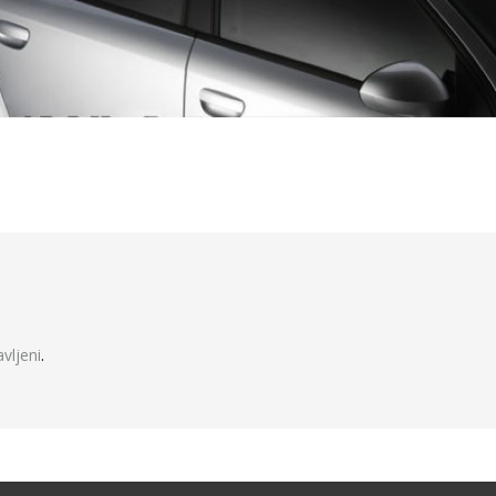
javljeni
.