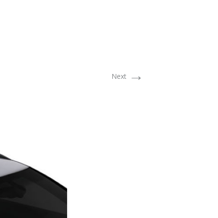
→
Next