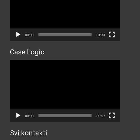
00:00
01:33
Case Logic
Прегледач
видео
записа
00:00
00:57
Svi kontakti