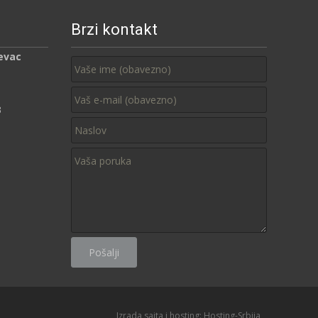
Brzi kontakt
evac
3
Izrada sajta i hosting:
Hosting-Srbija