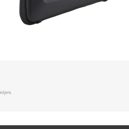
javljeni
.