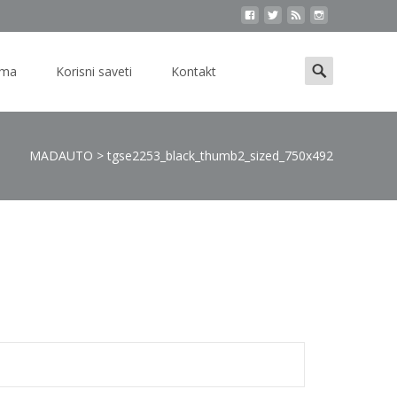
Search
ama
Korisni saveti
Kontakt
for:
MADAUTO
>
tgse2253_black_thumb2_sized_750x492