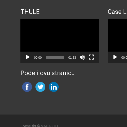
THULE
Case L
Прегледач
Прегледа
видео
видео
записа
записа
00:00
01:33
00:
Podeli ovu stranicu
Copyright © MADAUTO