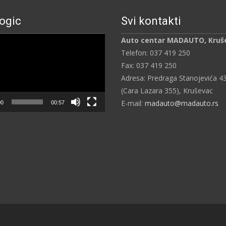
ogic
Svi kontakti
ч
Auto centar MADAUTO, Kruš
Telefon: 037 419 250
Fax: 037 419 250
Adresa: Predraga Stanojevića 4
(Cara Lazara 355), Kruševac
E-mail:
madauto@madauto.rs
00
00:57