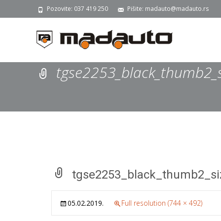
Pozovite: 037 419 250
Pišite: madauto@madauto.rs
tgse2253_black_thumb2_
tgse2253_black_thumb2_s
05.02.2019.
Full resolution (744 × 492)