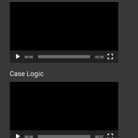
Прегледач
видео
записа
00:00
01:33
Case Logic
Прегледач
видео
записа
00:00
00:57