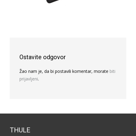
Ostavite odgovor
Žao nam je, da bi postavili komentar, morate
biti
prijavljeni
.
THULE