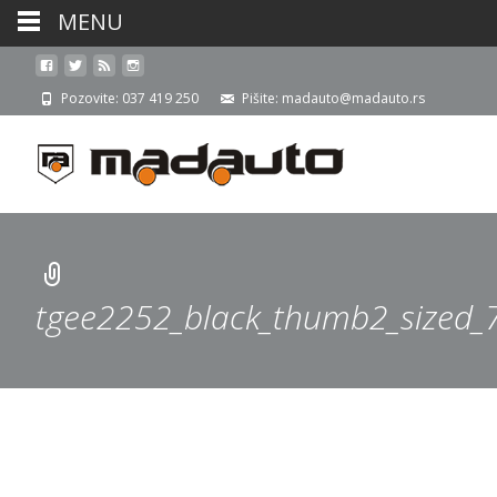
MENU
Pozovite: 037 419 250
Pišite: madauto@madauto.rs
tgee2252_black_thumb2_sized