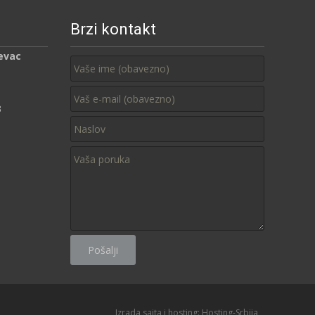
Brzi kontakt
evac
3
Izrada sajta i hosting:
Hosting-Srbija