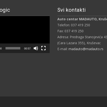
ogic
Svi kontakti
ч
Auto centar MADAUTO, Kruš
Telefon: 037 419 250
Fax: 037 419 250
Adresa: Predraga Stanojevića 4
(Cara Lazara 355), Kruševac
E-mail:
madauto@madauto.rs
00
00:57