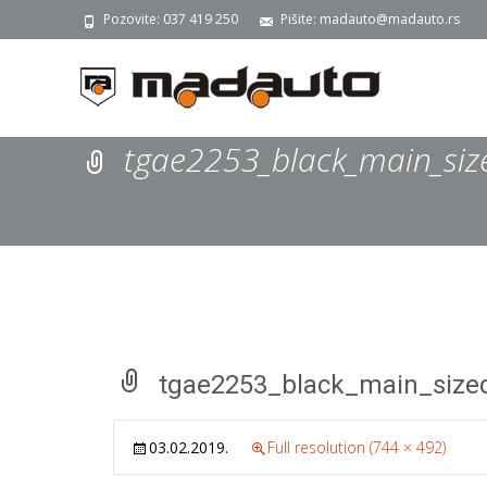
Pozovite: 037 419 250
Pišite: madauto@madauto.rs
tgae2253_black_main_si
tgae2253_black_main_size
03.02.2019.
Full resolution (744 × 492)