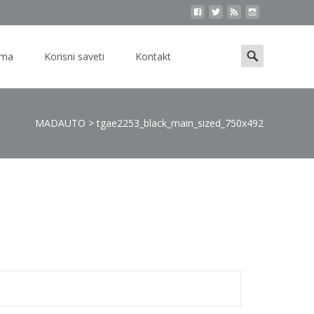
Search
ama
Korisni saveti
Kontakt
for:
MADAUTO
>
tgae2253_black_main_sized_750x492