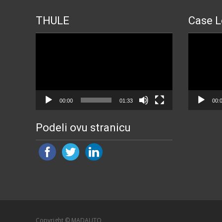
THULE
Case L
Прегледач
Прегледа
видео
видео
записа
записа
00:00
01:33
00:
Podeli ovu stranicu
Copyright © MADAUTO