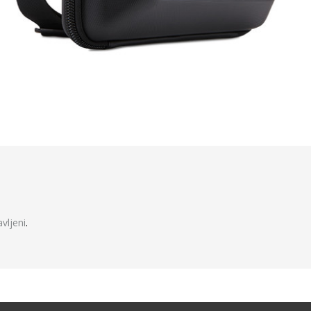
javljeni
.