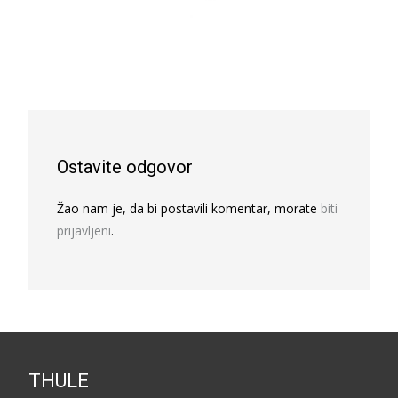
Ostavite odgovor
Žao nam je, da bi postavili komentar, morate
biti
prijavljeni
.
THULE