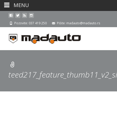
MENU
Pozovite: 037 419 250
Pišite: madauto@madauto.rs
teed217_feature_thumb11_v2_s