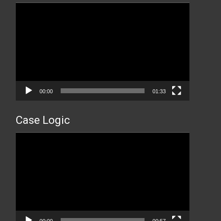
Прегледач
видео
записа
00:00
01:33
Case Logic
Прегледач
видео
записа
00:00
00:57