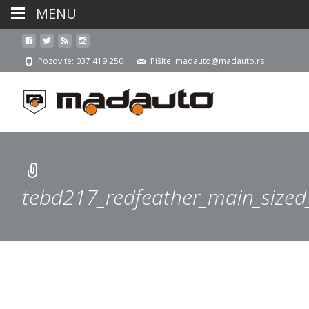
MENU
Pozovite: 037 419 250
Pišite: madauto@madauto.rs
tebd217_redfeather_main_size