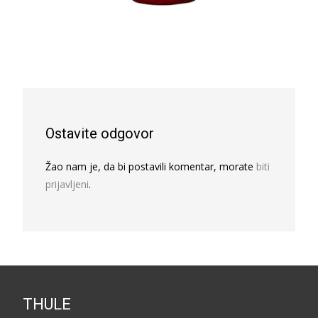
Ostavite odgovor
Žao nam je, da bi postavili komentar, morate
biti
prijavljeni
.
THULE