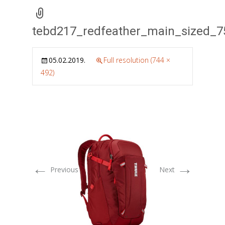
tebd217_redfeather_main_sized_7
05.02.2019.
Full resolution (744 ×
492)
←
→
Previous
Next