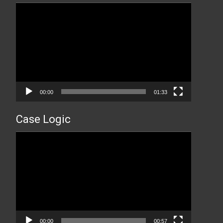
Прегледач
видео
записа
00:00
01:33
Case Logic
Прегледач
видео
записа
00:00
00:57