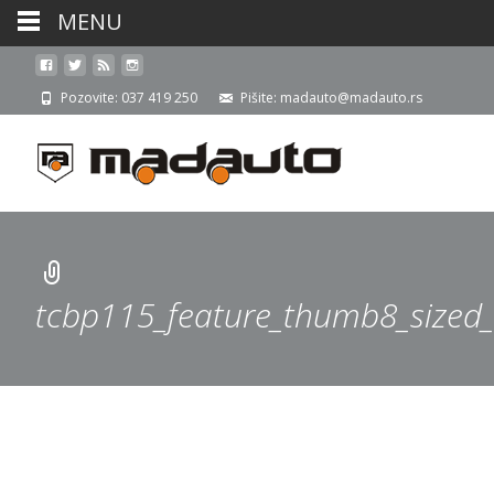
MENU
Pozovite: 037 419 250
Pišite: madauto@madauto.rs
tcbp115_feature_thumb8_sized