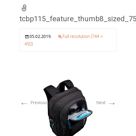
tcbp115_feature_thumb8_sized_7
05.02.2019.
Full resolution (744 ×
492)
←
→
Previous
Next