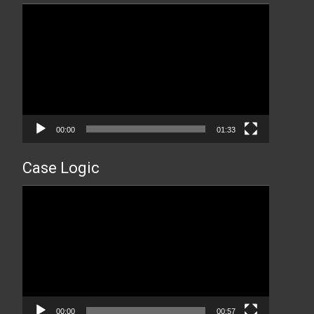
Прегледач
видео
записа
00:00
01:33
Case Logic
Прегледач
видео
записа
00:00
00:57