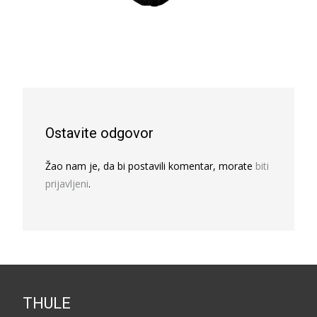
Ostavite odgovor
Žao nam je, da bi postavili komentar, morate
biti
prijavljeni
.
THULE