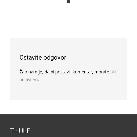
Ostavite odgovor
Žao nam je, da bi postavili komentar, morate
biti
prijavljeni
.
THULE