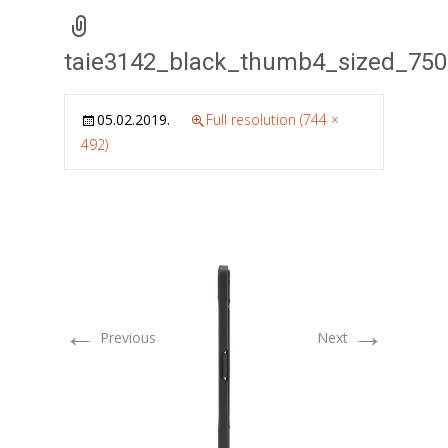
taie3142_black_thumb4_sized_75
05.02.2019.
Full resolution (744 ×
492)
←
→
Previous
Next