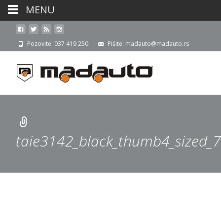
MENU
Pozovite: 037 419 250
Pišite: madauto@madauto.rs
taie3142_black_thumb4_sized_