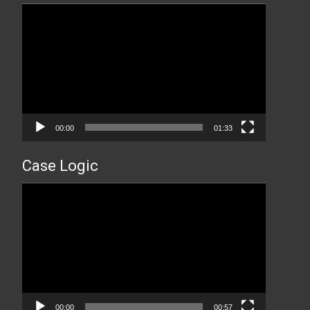
Прегледач
видео
записа
00:00
01:33
Case Logic
Прегледач
видео
записа
00:00
00:57