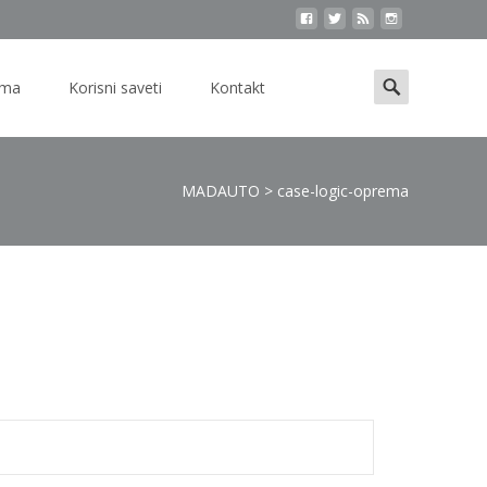
Search
ama
Korisni saveti
Kontakt
for:
MADAUTO
>
case-logic-oprema