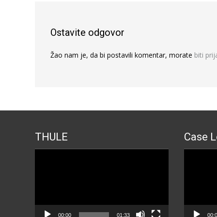
Ostavite odgovor
Žao nam je, da bi postavili komentar, morate
biti pri
THULE
Case L
Прегледач
Прегледа
видео
видео
записа
записа
00:00
01:33
00: