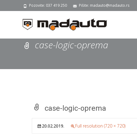
Pozovite: 037 419 250
Pišite: madauto@madauto.rs
case-logic-oprema
case-logic-oprema
20.02.2019.
Full resolution (720 × 720)