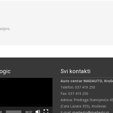
javljeni
.
ogic
Svi kontakti
ч
Auto centar MADAUTO, Kruš
Telefon: 037 419 250
Fax: 037 419 250
Adresa: Predraga Stanojevića 4
(Cara Lazara 355), Kruševac
E-mail:
madauto@madauto.rs
00
00:57