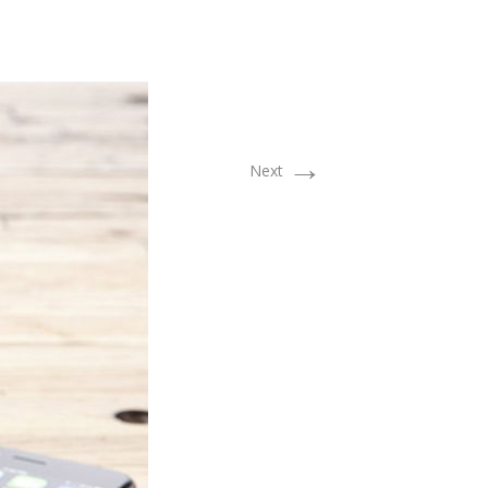
→
Next