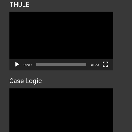
THULE
Прегледач
видео
записа
00:00
01:33
Case Logic
Прегледач
видео
записа