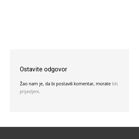
Ostavite odgovor
Žao nam je, da bi postavili komentar, morate
biti
prijavljeni
.