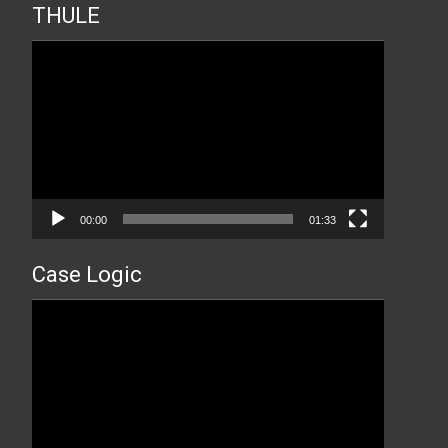
THULE
Прегледач
видео
записа
00:00
01:33
Case Logic
Прегледач
видео
записа